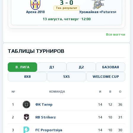
3 - 0
Тех. результат
Арена 2010
Урожайная «Futures»
13 августа, четверг · 12:00
Все матчи
ТАБЛИЦЫ ТУРНИРОВ
В. ЛИГА
Д1
Д2
БАЗОВАЯ
8Х8
5X5
WELCOME CUP
№
КОМАНДА
И
В
О
1
ФК Тигер
14
12
36
2
RB Strikerz
14
10
31
3
FC Proportsiya
14
10
30