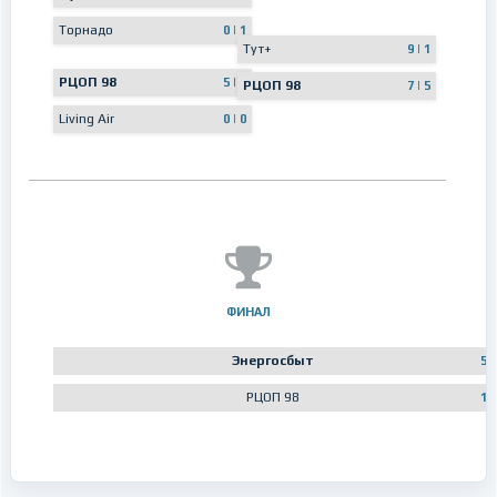
Торнадо
0 | 1
Тут+
9 | 1
РЦОП 98
5 | 5
РЦОП 98
7 | 5
Living Air
0 | 0
ФИНАЛ
Энергосбыт
5
РЦОП 98
1