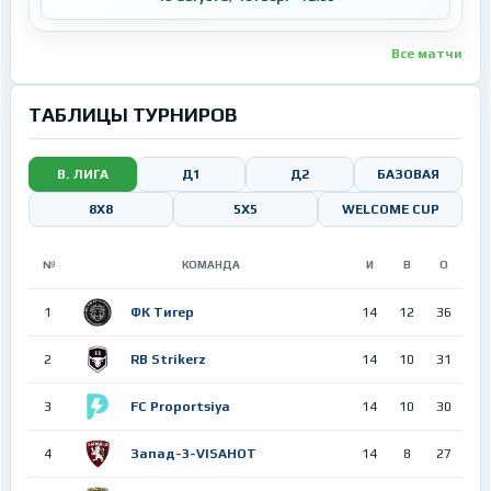
Все матчи
ТАБЛИЦЫ ТУРНИРОВ
В. ЛИГА
Д1
Д2
БАЗОВАЯ
8Х8
5X5
WELCOME CUP
№
КОМАНДА
И
В
О
1
ФК Тигер
14
12
36
2
RB Strikerz
14
10
31
3
FC Proportsiya
14
10
30
4
Запад-3-VISAHOT
14
8
27