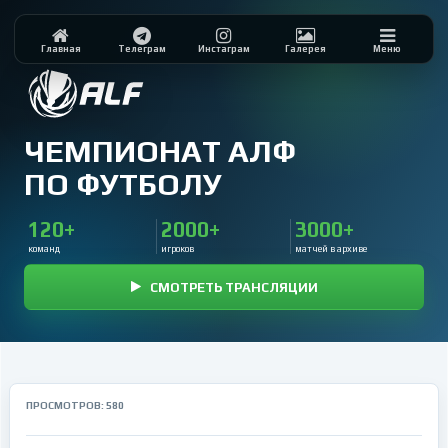
Главная
Телеграм
Инстаграм
Галерея
Меню
ЧЕМПИОНАТ АЛФ
ПО ФУТБОЛУ
120+
2000+
3000+
команд
игроков
матчей в архиве
СМОТРЕТЬ ТРАНСЛЯЦИИ
ПРОСМОТРОВ: 580