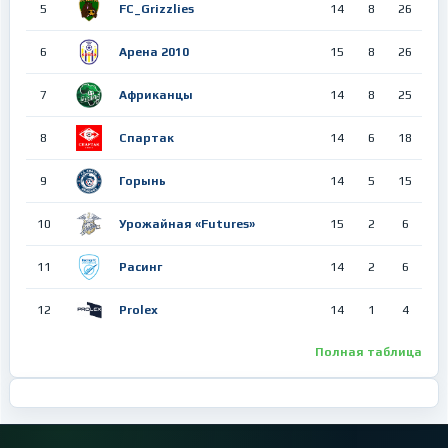
5
FC_Grizzlies
14
8
26
6
Арена 2010
15
8
26
7
Африканцы
14
8
25
8
Спартак
14
6
18
9
Горынь
14
5
15
10
Урожайная «Futures»
15
2
6
11
Расинг
14
2
6
12
Prolex
14
1
4
Полная таблица