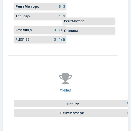
РентМоторс
6 | 3
Торнадо
1 | 1
РентМоторс
Столица
3 | 4 (4)
Столица
РЦОП 98
3 | 4 (3)
ФИНАЛ
Трактор
4
РентМоторс
6