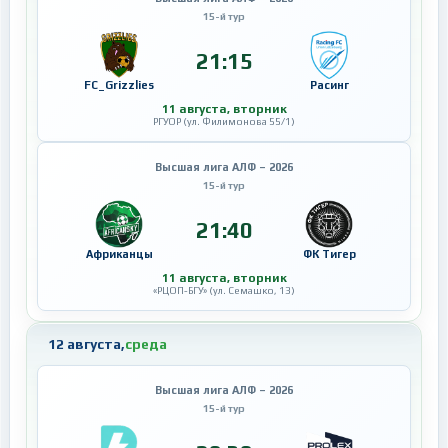
15-й тур
21:15
FC_Grizzlies
Расинг
11 августа, вторник
РГУОР (ул. Филимонова 55/1)
Высшая лига АЛФ – 2026
15-й тур
21:40
Африканцы
ФК Тигер
11 августа, вторник
«РЦОП-БГУ» (ул. Семашко, 13)
12 августа,
среда
Высшая лига АЛФ – 2026
15-й тур