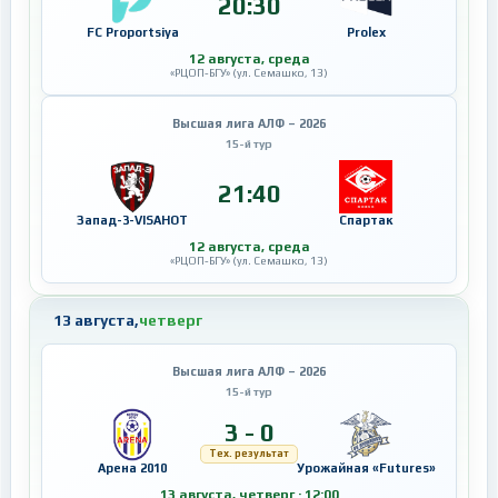
20:30
FC Proportsiya
Prolex
12 августа, среда
«РЦОП-БГУ» (ул. Семашко, 13)
Высшая лига АЛФ – 2026
15-й тур
21:40
Запад-3-VISAHOT
Спартак
12 августа, среда
«РЦОП-БГУ» (ул. Семашко, 13)
13 августа,
четверг
Высшая лига АЛФ – 2026
15-й тур
3 - 0
Тех. результат
Арена 2010
Урожайная «Futures»
13 августа, четверг · 12:00