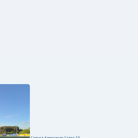
Салыга Александр
Старт
13