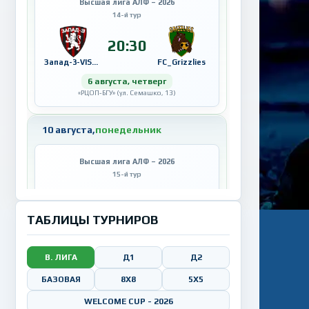
Высшая лига АЛФ – 2026
14-й тур
20:30
Запад-3-VISAHOT
FC_Grizzlies
6 августа, четверг
«РЦОП-БГУ» (ул. Семашко, 13)
10 августа,
понедельник
Высшая лига АЛФ – 2026
15-й тур
21:15
ТАБЛИЦЫ ТУРНИРОВ
Горынь
RB Strikerz
10 августа, понедельник
«РЦОП-БГУ» (ул. Семашко, 13)
В. ЛИГА
Д1
Д2
БАЗОВАЯ
8Х8
5X5
11 августа,
вторник
WELCOME CUP - 2026