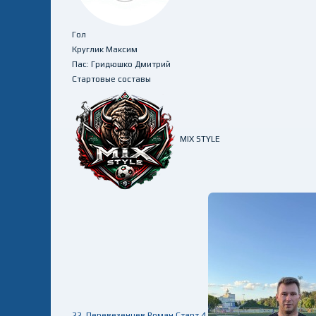
Гол
Круглик Максим
Пас: Гридюшко Дмитрий
Стартовые составы
MIX STYLE
22
Перевезенцев Роман
Старт
4