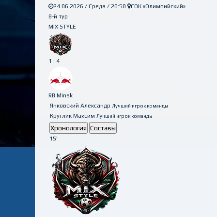
24.06.2026 / Среда / 20:50
СОК «Олимпийский»
8-й тур
MIX STYLE
1 : 4
RB Minsk
Янковский Александр
Лучший игрок команды
Круглик Максим
Лучший игрок команды
Хронология
Составы
15'