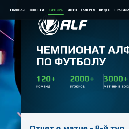
ГЛАВНАЯ
НОВОСТИ
ТУРНИРЫ
ИНФО
ГАЛЕРЕЯ
ВИДЕО
ПРАВИЛ
ЧЕМПИОНАТ АЛ
ПО ФУТБОЛУ
120+
2000+
3000+
команд
игроков
матчей в арх
Отчет о матче - 8-й тур