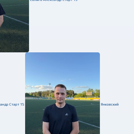
сандр
Старт
15
Янковский