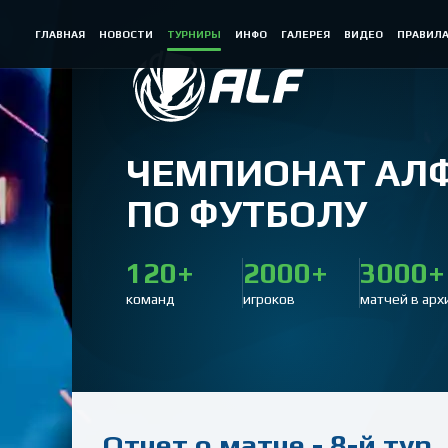
ГЛАВНАЯ
НОВОСТИ
ТУРНИРЫ
ИНФО
ГАЛЕРЕЯ
ВИДЕО
ПРАВИЛ
ЧЕМПИОНАТ АЛ
ПО ФУТБОЛУ
120+
2000+
3000+
команд
игроков
матчей в арх
Отчет о матче - 8-й тур