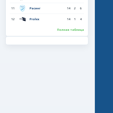
«РЦОП-БГУ» (ул. Семашко, 13)
11
Расинг
14
2
6
Высшая лига АЛФ – 2026
12
Prolex
15-й тур
14
1
4
21:40
Полная таблица
Запад-3-VISAHOT
Спартак
12 августа, среда
«РЦОП-БГУ» (ул. Семашко, 13)
Все матчи