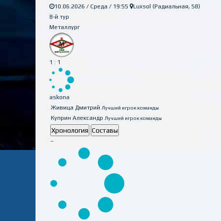
10.06.2026 / Среда / 19:55
Luxsol (Радиальная, 58)
8-й тур
Металлург
1 : 1
askona
Живица Дмитрий
Лучший игрок команды
Куприн Александр
Лучший игрок команды
Хронология
Составы
–