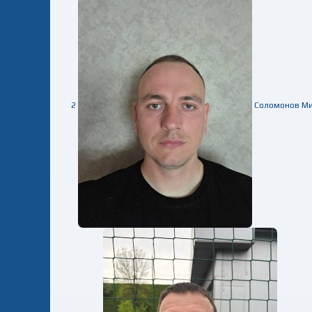
2
Соломонов М