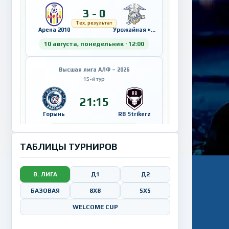
3 - 0
Тех. результат
Арена 2010
Урожайная «Futures»
10 августа, понедельник · 12:00
Высшая лига АЛФ – 2026
15-й тур
21:15
Горынь
RB Strikerz
10 августа, понедельник
«РЦОП-БГУ» (ул. Семашко, 13)
ТАБЛИЦЫ ТУРНИРОВ
11 августа,
вторник
В. ЛИГА
Д1
Д2
Высшая лига АЛФ – 2026
БАЗОВАЯ
8Х8
5X5
15-й тур
WELCOME CUP
21:15