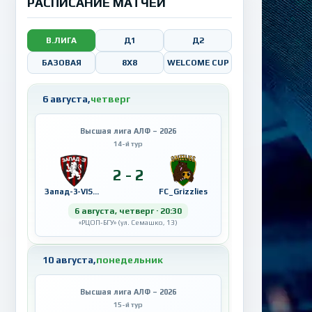
РАСПИСАНИЕ МАТЧЕЙ
В.ЛИГА
Д1
Д2
БАЗОВАЯ
8X8
WELCOME CUP
6 августа,
четверг
Высшая лига АЛФ – 2026
14-й тур
2 - 2
Запад-3-VISAHOT
FC_Grizzlies
6 августа, четверг · 20:30
«РЦОП-БГУ» (ул. Семашко, 13)
10 августа,
понедельник
Высшая лига АЛФ – 2026
15-й тур