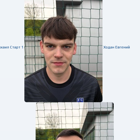
ихаил
Старт
1
Ходан Евгений