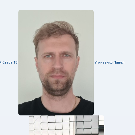
й
Старт
18
Угнивенко Павел