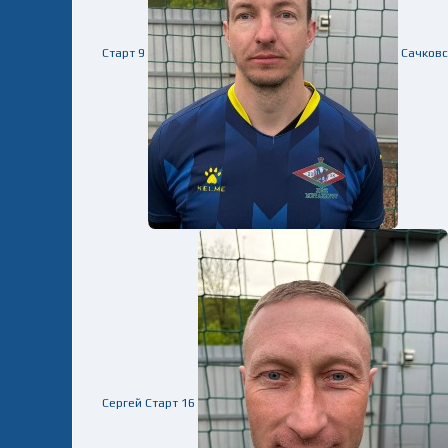
Старт
9
Сачковс
Сергей
Старт
16