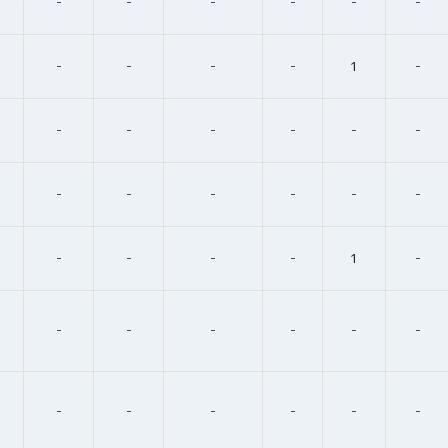
-
-
-
-
-
-
-
-
-
-
1
-
-
-
-
-
-
-
-
-
-
-
-
-
-
-
-
-
1
-
-
-
-
-
-
-
-
-
-
-
-
-