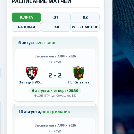
РАСПИСАНИЕ МАТЧЕЙ
В.ЛИГА
Д1
Д2
БАЗОВАЯ
8X8
WELCOME CUP
6 августа,
четверг
Высшая лига АЛФ – 2026
14-й тур
2 - 2
Запад-3-VISAHOT
FC_Grizzlies
6 августа, четверг · 20:30
«РЦОП-БГУ» (ул. Семашко, 13)
10 августа,
понедельник
Высшая лига АЛФ – 2026
15-й тур