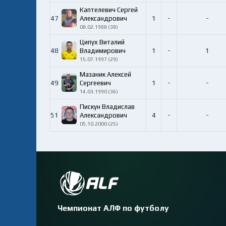
Каптелевич Сергей
47
Александрович
1
-
-
08.02.1988 (38)
Ципух Виталий
48
Владимирович
1
-
1
15.07.1997 (29)
Мазаник Алексей
49
Сергеевич
1
-
-
14.03.1990 (36)
Пискун Владислав
51
Александрович
4
-
-
05.10.2000 (25)
Чемпионат АЛФ по футболу