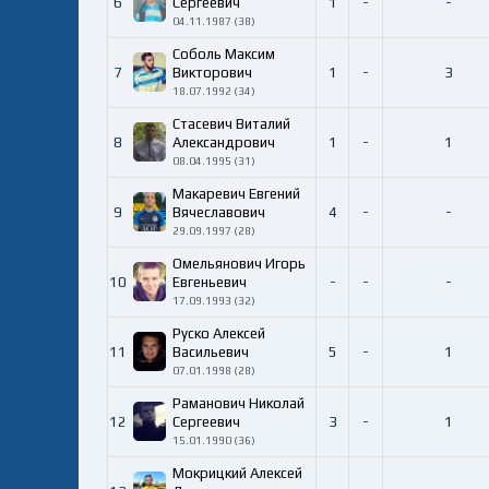
6
Сергеевич
1
-
-
04.11.1987 (38)
Соболь Максим
7
Викторович
1
-
3
18.07.1992 (34)
Стасевич Виталий
8
Александрович
1
-
1
08.04.1995 (31)
Макаревич Евгений
9
Вячеславович
4
-
-
29.09.1997 (28)
Омельянович Игорь
10
Евгеньевич
-
-
-
17.09.1993 (32)
Руско Алексей
11
Васильевич
5
-
1
07.01.1998 (28)
Раманович Николай
12
Сергеевич
3
-
1
15.01.1990 (36)
Мокрицкий Алексей