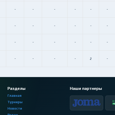
-
-
-
-
-
-
-
-
-
-
-
-
-
-
-
-
-
-
-
-
-
-
2
-
Разделы
Наши партнеры
Главная
Турниры
Новости
Видео