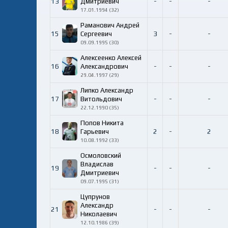
13
Дмитриевич
-
-
-
17.01.1994 (32)
Раманович Андрей
15
Сергеевич
3
-
-
09.09.1995 (30)
Алексеенко Алексей
16
Александрович
-
-
-
29.04.1997 (29)
Липко Александр
17
Витольдович
-
-
-
22.12.1990 (35)
Попов Никита
18
Гарьевич
2
-
2
10.08.1992 (33)
Осмоловский
Владислав
19
-
-
-
Дмитриевич
09.07.1995 (31)
Цупрунов
Александр
21
-
-
-
Николаевич
12.10.1986 (39)