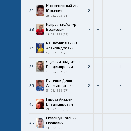
Корженевский Иван
22
Юрьевич
2
-
-
26.05.2005 (21)
Купрейчик Артур
23
Борисович
-
-
-
16.08.1996 (29)
Решетняк Даниил
24
Александрович
-
-
-
12.08.1997 (28)
Яцкевич Владислав
25
Владимирович
2
-
1
17.09.2002 (23)
Руденок Денис
26
Александрович
2
-
-
31.08.1998 (27)
Гарбуз Андрей
45
Владимирович
-
-
-
26.02.1990 (36)
Полешук Евгений
46
Иванович
-
-
-
16.03.1990 (36)