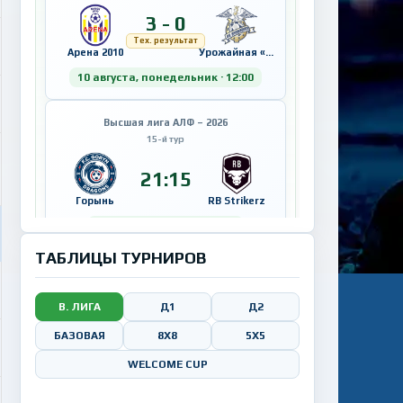
3 - 0
Тех. результат
Арена 2010
Урожайная «Futures»
10 августа, понедельник · 12:00
Высшая лига АЛФ – 2026
15-й тур
21:15
Горынь
RB Strikerz
10 августа, понедельник
«РЦОП-БГУ» (ул. Семашко, 13)
ТАБЛИЦЫ ТУРНИРОВ
11 августа,
вторник
В. ЛИГА
Д1
Д2
Высшая лига АЛФ – 2026
БАЗОВАЯ
8Х8
5X5
15-й тур
WELCOME CUP
21:15