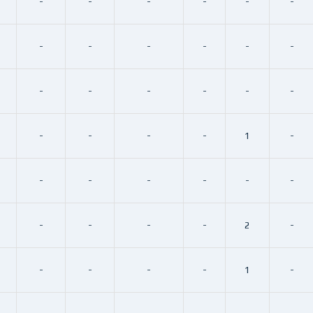
-
-
-
-
-
-
-
-
-
-
-
-
-
-
-
-
-
-
-
-
-
-
1
-
-
-
-
-
-
-
-
-
-
-
2
-
-
-
-
-
1
-