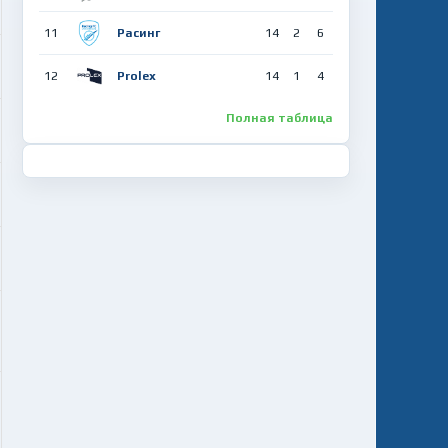
«РЦОП-БГУ» (ул. Семашко, 13)
11
Расинг
14
2
6
Высшая лига АЛФ – 2026
12
Prolex
15-й тур
14
1
4
21:40
Полная таблица
Запад-3-VISAHOT
Спартак
12 августа, среда
«РЦОП-БГУ» (ул. Семашко, 13)
Все матчи