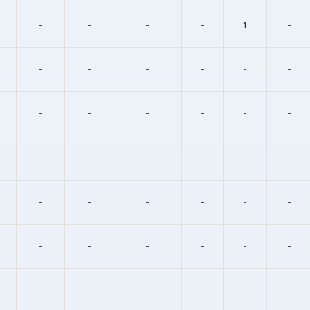
-
-
-
-
1
-
-
-
-
-
-
-
-
-
-
-
-
-
-
-
-
-
-
-
-
-
-
-
-
-
-
-
-
-
-
-
-
-
-
-
-
-