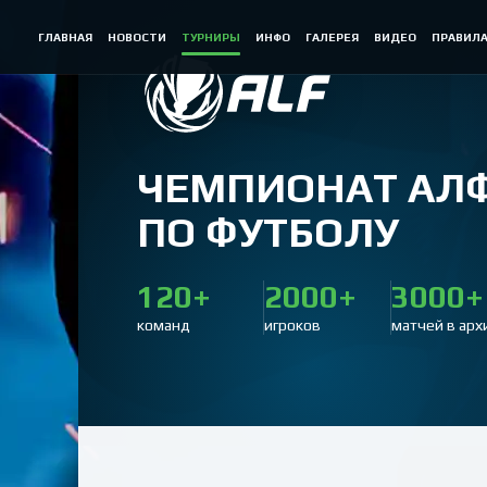
ГЛАВНАЯ
НОВОСТИ
ТУРНИРЫ
ИНФО
ГАЛЕРЕЯ
ВИДЕО
ПРАВИЛ
ЧЕМПИОНАТ АЛ
ПО ФУТБОЛУ
120+
2000+
3000+
команд
игроков
матчей в арх