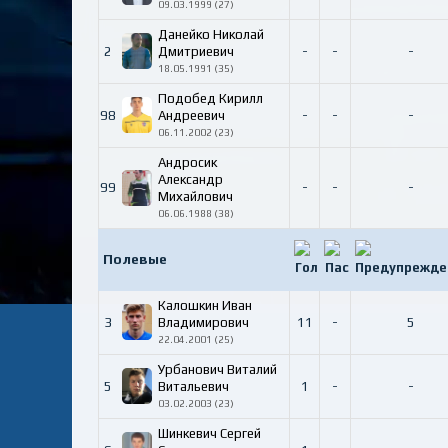
09.03.1999 (27)
Данейко Николай
2
Дмитриевич
-
-
-
18.05.1991 (35)
Подобед Кирилл
98
Андреевич
-
-
-
06.11.2002 (23)
Андросик
Александр
99
-
-
-
Михайлович
06.06.1988 (38)
Полевые
Калошкин Иван
3
Владимирович
11
-
5
22.04.2001 (25)
Урбанович Виталий
5
Витальевич
1
-
-
03.02.2003 (23)
Шинкевич Сергей