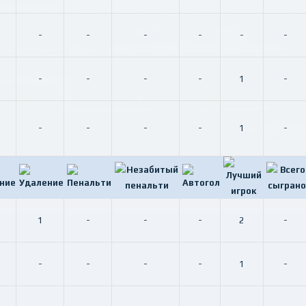
-
-
-
-
-
-
-
-
-
-
1
-
-
-
-
-
1
-
1
-
-
-
2
-
-
-
-
-
1
-