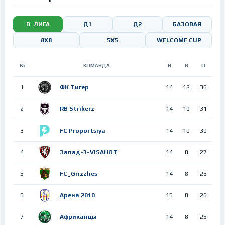
В. ЛИГА
Д1
Д2
БАЗОВАЯ
8Х8
5X5
WELCOME CUP
№
КОМАНДА
И
В
О
1
ФК Тигер
14
12
36
2
RB Strikerz
14
10
31
3
FC Proportsiya
14
10
30
4
Запад-3-VISAHOT
14
8
27
5
FC_Grizzlies
14
8
26
6
Арена 2010
15
8
26
7
Африканцы
14
8
25