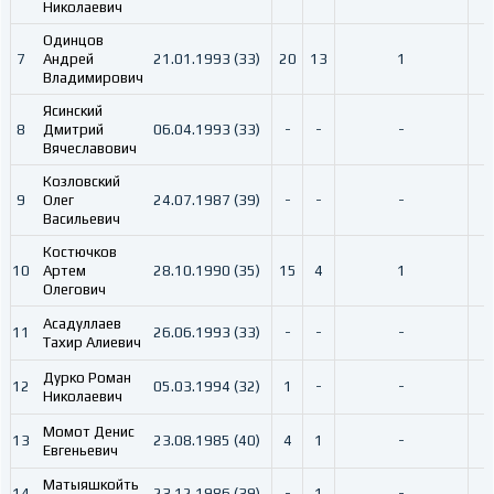
Николаевич
Одинцов
7
Андрей
21.01.1993 (33)
20
13
1
Владимирович
Ясинский
8
Дмитрий
06.04.1993 (33)
-
-
-
Вячеславович
Козловский
9
Олег
24.07.1987 (39)
-
-
-
Васильевич
Костючков
10
Артем
28.10.1990 (35)
15
4
1
Олегович
Асадуллаев
11
26.06.1993 (33)
-
-
-
Тахир Алиевич
Дурко Роман
12
05.03.1994 (32)
1
-
-
Николаевич
Момот Денис
13
23.08.1985 (40)
4
1
-
Евгеньевич
Матыяшкойть
14
23.12.1986 (39)
-
1
-