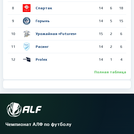
8
Спартак
14
6
18
9
Горынь
14
5
15
10
Урожайная «Futures»
15
2
6
11
Расинг
14
2
6
12
Prolex
14
1
4
Полная таблица
Чемпионат АЛФ по футболу