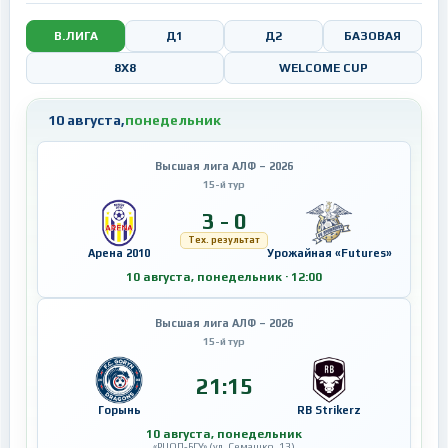
В.ЛИГА
Д1
Д2
БАЗОВАЯ
8X8
WELCOME CUP
10 августа,
понедельник
Высшая лига АЛФ – 2026
15-й тур
3 - 0
Тех. результат
Арена 2010
Урожайная «Futures»
10 августа, понедельник · 12:00
Высшая лига АЛФ – 2026
15-й тур
21:15
Горынь
RB Strikerz
10 августа, понедельник
«РЦОП-БГУ» (ул. Семашко, 13)