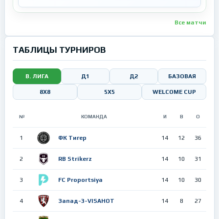
Все матчи
ТАБЛИЦЫ ТУРНИРОВ
В. ЛИГА
Д1
Д2
БАЗОВАЯ
8Х8
5X5
WELCOME CUP
№
КОМАНДА
И
В
О
1
ФК Тигер
14
12
36
2
RB Strikerz
14
10
31
3
FC Proportsiya
14
10
30
4
Запад-3-VISAHOT
14
8
27