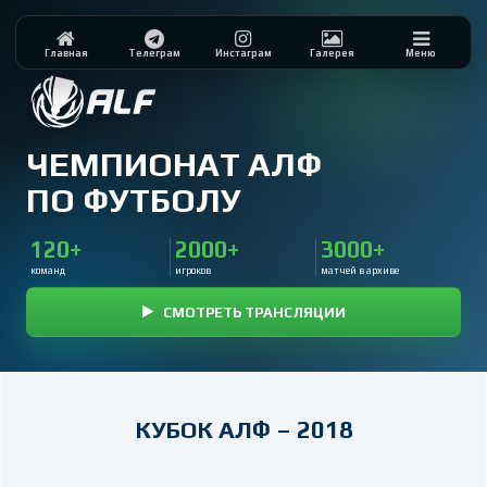
Главная
Телеграм
Инстаграм
Галерея
Меню
ЧЕМПИОНАТ АЛФ
ПО ФУТБОЛУ
120+
2000+
3000+
команд
игроков
матчей в архиве
СМОТРЕТЬ ТРАНСЛЯЦИИ
КУБОК АЛФ – 2018