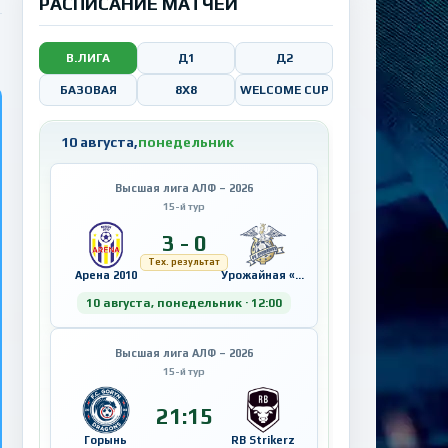
РАСПИСАНИЕ МАТЧЕЙ
В.ЛИГА
Д1
Д2
БАЗОВАЯ
8X8
WELCOME CUP
10 августа,
понедельник
Высшая лига АЛФ – 2026
15-й тур
3 - 0
Тех. результат
Арена 2010
Урожайная «Futures»
10 августа, понедельник · 12:00
Высшая лига АЛФ – 2026
15-й тур
21:15
Горынь
RB Strikerz