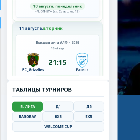
10 августа, понедельник
«РЦОП-БГУ» (ул. Семашко, 13)
11 августа,
вторник
Высшая лига АЛФ – 2026
15-й тур
21:15
FC_Grizzlies
Расинг
11 августа, вторник
РГУОР (ул. Филимонова 55/1)
ТАБЛИЦЫ ТУРНИРОВ
Высшая лига АЛФ – 2026
15-й тур
В. ЛИГА
Д1
Д2
21:40
БАЗОВАЯ
8Х8
5X5
Африканцы
ФК Тигер
WELCOME CUP
11 августа, вторник
«РЦОП-БГУ» (ул. Семашко, 13)