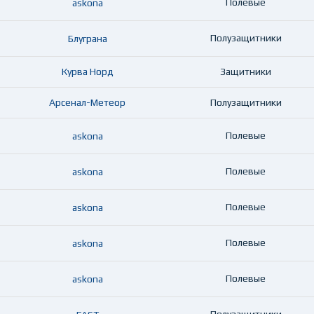
Полевые
askona
Полузащитники
Блуграна
Курва Норд
Защитники
Арсенал-Метеор
Полузащитники
Полевые
askona
Полевые
askona
Полевые
askona
Полевые
askona
Полевые
askona