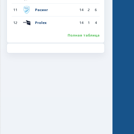
Все матчи
11
Расинг
14
2
6
12
Prolex
14
1
4
Полная таблица