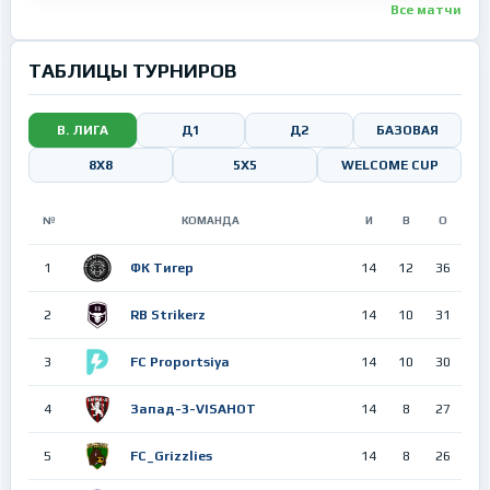
Все матчи
ТАБЛИЦЫ ТУРНИРОВ
В. ЛИГА
Д1
Д2
БАЗОВАЯ
8Х8
5X5
WELCOME CUP
№
КОМАНДА
И
В
О
1
ФК Тигер
14
12
36
2
RB Strikerz
14
10
31
3
FC Proportsiya
14
10
30
4
Запад-3-VISAHOT
14
8
27
5
FC_Grizzlies
14
8
26